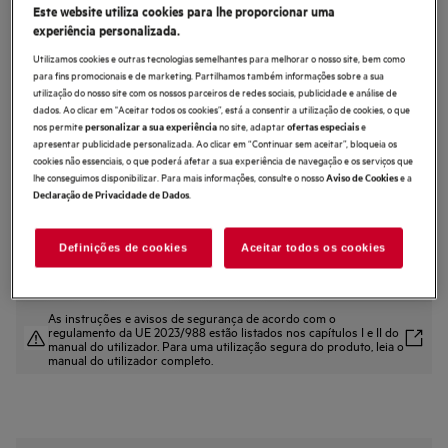
Este website utiliza cookies para lhe proporcionar uma
PA9000VT90
experiência personalizada.
Chaminé de parede de 90 cm e 43
Utilizamos cookies e outras tecnologias semelhantes para melhorar o nosso site, bem como
dB(A)
para fins promocionais e de marketing. Partilhamos também informações sobre a sua
utilização do nosso site com os nossos parceiros de redes sociais, publicidade e análise de
4.9 (20)
dados. Ao clicar em "Aceitar todos os cookies”, está a consentir a utilização de cookies, o que
nos permite
no site, adaptar
e
personalizar a sua experiência
ofertas especiais
Ficha de informação do produto
apresentar publicidade personalizada. Ao clicar em “Continuar sem aceitar”, bloqueia os
Benefícios
cookies não essenciais, o que poderá afetar a sua experiência de navegação e os serviços que
lhe conseguimos disponibilizar. Para mais informações, consulte o nosso
e a
Aviso de Cookies
A tecnologia de sensor inteligente remove automaticamente vapor e
.
odores.
Declaração de Privacidade de Dados
O AutoSense deteta automaticamente e remove odores, gordura e vapor
Adapta a intensidade e a cor da luz durante o dia, de forma automática.
Definições de cookies
Aceitar todos os cookies
As instruções e avisos de segurança de acordo com o
regulamento da UE 2023/988 estão listados nos capítulos I e II do
manual do utilizador. Para uma utilização segura do produto, leia o
manual do utilizador completo.