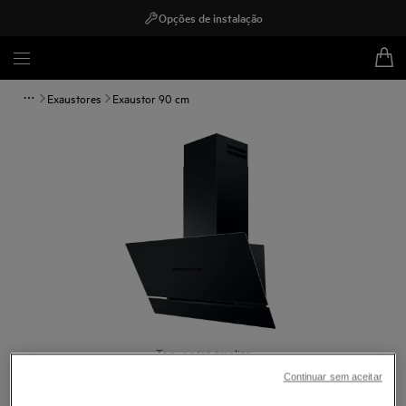
Opções de instalação
Exaustores
Exaustor 90 cm
Toque para ampliar
Continuar sem aceitar