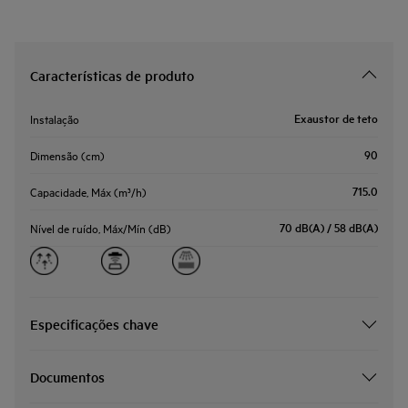
Características de produto
Exaustor de teto
Instalação
90
Dimensão (cm)
715.0
Capacidade, Máx (m³/h)
70 dB(A) / 58 dB(A)
Nível de ruído, Máx/Mín (dB)
Especificações chave
Documentos