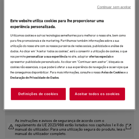
NDC7792SM
Continuar sem aceitar
Exaustor de teto de 90 cm e 58
Este website utiliza cookies para lhe proporcionar uma
dB(A)
experiência personalizada.
4.8 (4)
Utilizamos cookies e outras tecnologias semelhantes para melhorar o nosso site, bem como
para fins promocionais e de marketing. Partilhamos também informações sobre a sua
Ficha de informação do produto
utilização do nosso site com os nossos parceiros de redes sociais, publicidade e análise de
Benefícios
dados. Ao clicar em "Aceitar todos os cookies”, está a consentir a utilização de cookies, o que
Tecnologia inovadora que mantém o ruído do exaustor no mínimo.
nos permite
no site, adaptar
e
personalizar a sua experiência
ofertas especiais
SilenceTech remove odores de cozinha com o mínimo de ruído
apresentar publicidade personalizada. Ao clicar em “Continuar sem aceitar”, bloqueia os
Iluminação perfeita – iluminação ajustável para máxima visibilidade da
cookies não essenciais, o que poderá afetar a sua experiência de navegação e os serviços que
placa.
lhe conseguimos disponibilizar. Para mais informações, consulte o nosso
e a
Aviso de Cookies
.
Declaração de Privacidade de Dados
Definições de cookies
Aceitar todos os cookies
As instruções e avisos de segurança de acordo com o
regulamento da UE 2023/988 estão listados nos capítulos I e II do
manual do utilizador. Para uma utilização segura do produto, leia o
manual do utilizador completo.