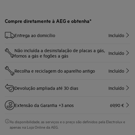
Compre diretamente à AEG e obtenha*
Entrega ao domicílio
Incluído
Não incluída a desinstalação de placas a gás,
Incluído
fornos a gás e fogões a gás
Recolha e reciclagem do aparelho antigo
Incluído
Devolução ampliada até 30 dias
Incluído
Extensão da Garantia +3 anos
69,90 €
As disponibilidade, as serviços e o preço são definidos pela Electrolux e
apenas na Loja Online da AEG.