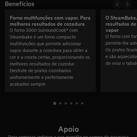
Benefícios
Forno multifunções com vapor. Para
O SteamBake.
melhores resultados de cozedura
resultados de
vapor
O forno 5000 SurroundCook® com
O forno com fu
Steambake é um forno compacto
permite-lhe adi
multifunções que permite adicionar
Os pratos ficam
vapor durante a cozedura para obter a
e são aquecido
cor e a crosta certas, proporcionando os
de virar o tabul
melhores resultados de cozedur.
Desfrute de pratos cozinhados
uniformemente e perfeitamente
acabados sempre
Apoio
Para começar, indique a sua questão no campo de pesquisa