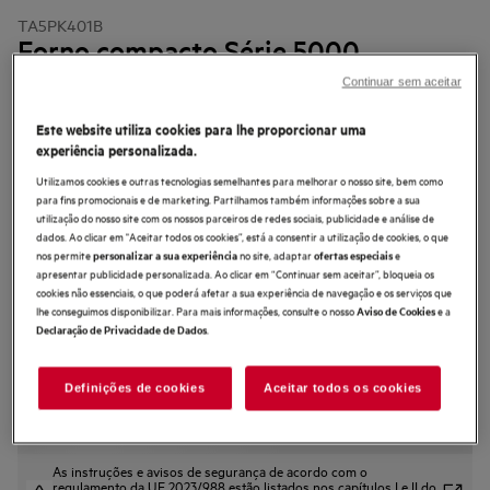
TA5PK401B
Forno compacto Série 5000
SurroundCook com SteamBake com
Continuar sem aceitar
Display LED Explore
Este website utiliza cookies para lhe proporcionar uma
4.6 (872)
experiência personalizada.
Utilizamos cookies e outras tecnologias semelhantes para melhorar o nosso site, bem como
Ficha de informação do produto
para fins promocionais e de marketing. Partilhamos também informações sobre a sua
Benefícios
utilização do nosso site com os nossos parceiros de redes sociais, publicidade e análise de
Melhores resultados de cozedura com o forno 5000 SurroundCook® com
dados. Ao clicar em "Aceitar todos os cookies”, está a consentir a utilização de cookies, o que
Steambake.
nos permite
no site, adaptar
e
personalizar a sua experiência
ofertas especiais
SteamBake usa vapor para alcançar os melhores resultados de cozedura.
apresentar publicidade personalizada. Ao clicar em “Continuar sem aceitar”, bloqueia os
O sistema de convecção com Ar Quente garante que o ar quente circula
uniformemente por toda a cavidade do forno.
cookies não essenciais, o que poderá afetar a sua experiência de navegação e os serviços que
lhe conseguimos disponibilizar. Para mais informações, consulte o nosso
e a
Aviso de Cookies
.
Declaração de Privacidade de Dados
Definições de cookies
Aceitar todos os cookies
As instruções e avisos de segurança de acordo com o
regulamento da UE 2023/988 estão listados nos capítulos I e II do