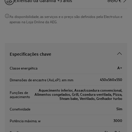
Extensão da Garantia +3 anos
69,90 €
As disponibilidade, as serviços e o preço são definidos pela Electrolux e
apenas na Loja Online da AEG.
Especificações chave
A+
Classe energética
450x560x550
Dimensões de encastre (AxLxP), em mm
Aquecimento inferior, Assar/cozedura convencional,
Funções de
Alimentos congelados, Grill, Cozedura ventilada, Pizza,
aquecimento
Steam bake, Ventilado, Grelhador turbo
Sim
Conetividade
3000
Potência máxima, w