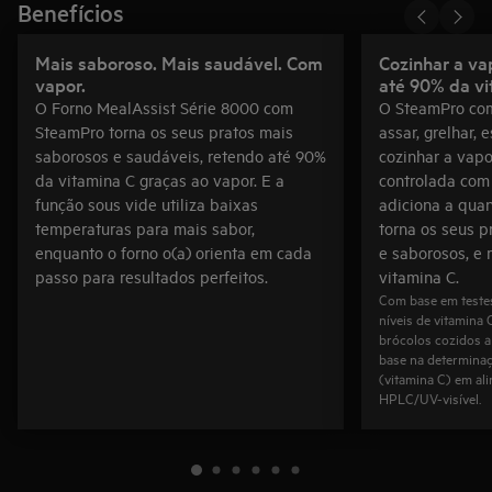
Benefícios
Mais saboroso. Mais saudável. Com
Cozinhar a va
vapor.
até 90% da vi
O Forno MealAssist Série 8000 com
O SteamPro com
SteamPro torna os seus pratos mais
assar, grelhar, 
saborosos e saudáveis, retendo até 90%
cozinhar a vap
da vitamina C graças ao vapor. E a
controlada com
função sous vide utiliza baixas
adiciona a quan
temperaturas para mais sabor,
torna os seus p
enquanto o forno o(a) orienta em cada
e saborosos, e
passo para resultados perfeitos.
vitamina C.
Com base em teste
níveis de vitamina
brócolos cozidos a
base na determinaç
(vitamina C) em al
HPLC/UV-visível.