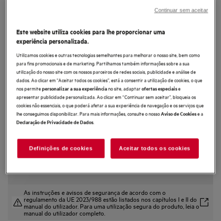
CS7900T
Continuar sem aceitar
Forno Compacto a Vapor Série 8000
Este website utiliza cookies para lhe proporcionar uma
MealAssist com SteamPro com
experiência personalizada.
Display CookSmart Touch 4,3 '', com
Utilizamos cookies e outras tecnologias semelhantes para melhorar o nosso site, bem como
WiFi
para fins promocionais e de marketing. Partilhamos também informações sobre a sua
utilização do nosso site com os nossos parceiros de redes sociais, publicidade e análise de
4.7 (110)
dados. Ao clicar em "Aceitar todos os cookies”, está a consentir a utilização de cookies, o que
nos permite
no site, adaptar
e
personalizar a sua experiência
ofertas especiais
apresentar publicidade personalizada. Ao clicar em “Continuar sem aceitar”, bloqueia os
Ficha de informação do produto
Benefícios
cookies não essenciais, o que poderá afetar a sua experiência de navegação e os serviços que
lhe conseguimos disponibilizar. Para mais informações, consulte o nosso
e a
Aviso de Cookies
Forno MealAssist Série 8000 com SteamPro para resultados mais
.
Declaração de Privacidade de Dados
saborosos e saudáveis.
O SteamPro permite-lhe assar, grelhar, cozinhar a vapor e sous-vide para
mais sabor e nutrição.
CookSmart Touch – controle as funções do forno com um simples deslizar.
Definições de cookies
Aceitar todos os cookies
As instruções e avisos de segurança de acordo com o
regulamento da UE 2023/988 estão listados nos capítulos I e II do
manual do utilizador. Para uma utilização segura do produto, leia o
manual do utilizador completo.