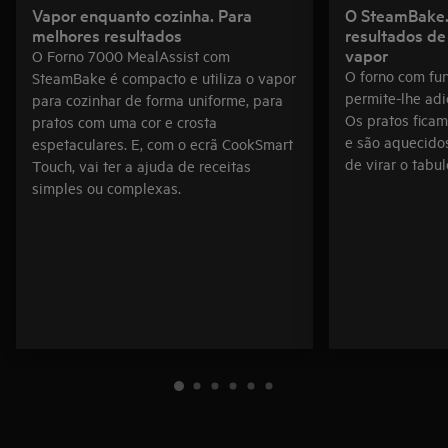
Vapor enquanto cozinha. Para
O SteamBake.
melhores resultados
resultados de
vapor
O Forno 7000 MealAssist com
O forno com fu
SteamBake é compacto e utiliza o vapor
permite-lhe adi
para cozinhar de forma uniforme, para
Os pratos ficam
pratos com uma cor e crosta
e são aquecido
espetaculares. E, com o ecrã CookSmart
de virar o tabul
Touch, vai ter a ajuda de receitas
simples ou complexas.