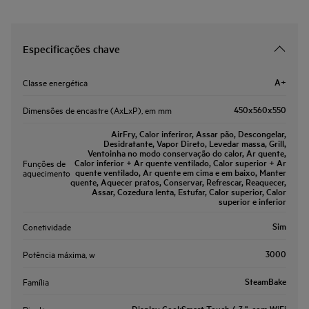
Especificações chave
A+
Classe energética
450x560x550
Dimensões de encastre (AxLxP), em mm
AirFry, Calor inferiror, Assar pão, Descongelar,
Desidratante, Vapor Direto, Levedar massa, Grill,
Ventoinha no modo conservação do calor, Ar quente,
Calor inferior + Ar quente ventilado, Calor superior + Ar
Funções de
quente ventilado, Ar quente em cima e em baixo, Manter
aquecimento
quente, Aquecer pratos, Conservar, Refrescar, Reaquecer,
Assar, Cozedura lenta, Estufar, Calor superior, Calor
superior e inferior
Sim
Conetividade
3000
Potência máxima, w
SteamBake
Família
Display CookSmart Touch 4,3 '', com WiFi
Display