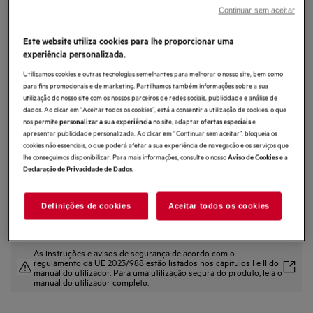
Continuar sem aceitar
CP7400T
Forno compacto Série 7000
Este website utiliza cookies para lhe proporcionar uma
MealAssist com SteamBake com
experiência personalizada.
Display CookSmart Touch 4,3 '', com
Utilizamos cookies e outras tecnologias semelhantes para melhorar o nosso site, bem como
para fins promocionais e de marketing. Partilhamos também informações sobre a sua
WiFi
utilização do nosso site com os nossos parceiros de redes sociais, publicidade e análise de
dados. Ao clicar em "Aceitar todos os cookies”, está a consentir a utilização de cookies, o que
4.7 (185)
nos permite
no site, adaptar
e
personalizar a sua experiência
ofertas especiais
apresentar publicidade personalizada. Ao clicar em “Continuar sem aceitar”, bloqueia os
Ficha de informação do produto
cookies não essenciais, o que poderá afetar a sua experiência de navegação e os serviços que
Benefícios
lhe conseguimos disponibilizar. Para mais informações, consulte o nosso
e a
Aviso de Cookies
Forno 7000 MealAssist com SteamBake para cozinhar de forma uniforme.
.
Declaração de Privacidade de Dados
SteamBake usa vapor para alcançar os melhores resultados de cozedura.
CookSmart Touch – controle as funções do forno com um simples deslizar.
Definições de cookies
Aceitar todos os cookies
As instruções e avisos de segurança de acordo com o
regulamento da UE 2023/988 estão listados nos capítulos I e II do
manual do utilizador. Para uma utilização segura do produto, leia o
manual do utilizador completo.