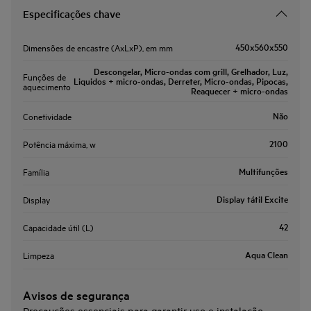
Especificações chave
450x560x550
Dimensões de encastre (AxLxP), em mm
Descongelar, Micro-ondas com grill, Grelhador, Luz,
Funções de
Liquidos + micro-ondas, Derreter, Micro-ondas, Pipocas,
aquecimento
Reaquecer + micro-ondas
Não
Conetividade
2100
Potência máxima, w
Multifunções
Família
Display tátil Excite
Display
42
Capacidade útil (L)
Aqua Clean
Limpeza
Avisos de segurança
Precauções essenciais para garantir uso e instalação