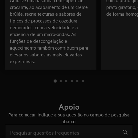
Grill. De uma lasanha com superfície
com o prato gir
crocante, ao acabamento de um crème
prato giratório
brûlée, recrie texturas e sabores de
de forma homo
típicos de processos de cozedura
demorados, com a velocidade e a
eficiência de um micro-ondas. As
funções de descongelação e
aquecimento também contribuem para
elevar os sabores às mais elevadas
expetativas.
Apoio
Para começar, indique a sua questão no campo de pesquisa
abaixo.
Type to search for support articles