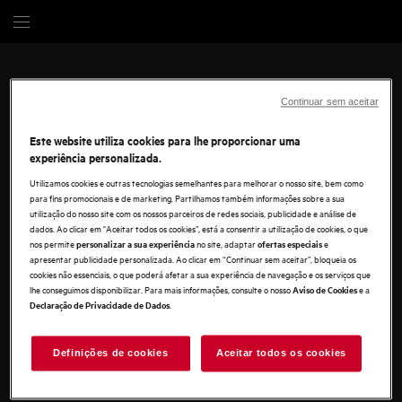
Continuar sem aceitar
Este website utiliza cookies para lhe proporcionar uma
Cozinha
experiência personalizada.
Utilizamos cookies e outras tecnologias semelhantes para melhorar o nosso site, bem como
Cozinhar
para fins promocionais e de marketing. Partilhamos também informações sobre a sua
Fornos
utilização do nosso site com os nossos parceiros de redes sociais, publicidade e análise de
Roupa
dados. Ao clicar em "Aceitar todos os cookies”, está a consentir a utilização de cookies, o que
Fornos a vapor
nos permite
no site, adaptar
e
personalizar a sua experiência
ofertas especiais
Placas
Roupa
apresentar publicidade personalizada. Ao clicar em “Continuar sem aceitar”, bloqueia os
Máquinas de lavar loiça
cookies não essenciais, o que poderá afetar a sua experiência de navegação e os serviços que
Máquinas de lavar roupa
Aspiração e climatização
Frio
lhe conseguimos disponibilizar. Para mais informações, consulte o nosso
e a
Aviso de Cookies
Máquinas de secar roupa
.
Combinados
Declaração de Privacidade de Dados
Máquinas de lavar e secar
Aspiradores verticais
Frigoríficos
Descubra a AEG
Aspiradores robot
Congeladores
Assistência Técnica
Challenge the expected
Definições de cookies
Aceitar todos os cookies
Aspiradores sem saco
Exaustores
Aspiradores com saco
Acesórios para cozinhar
Resolução de problemas
Purificadores de ar