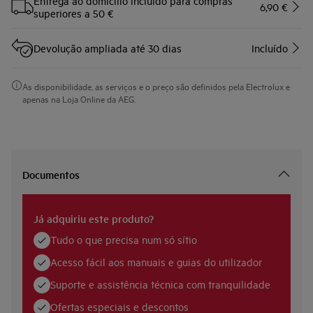
Entrega ao domicilío incluído para compras
6,90 €
superiores a 50 €
Devolução ampliada até 30 dias
Incluído
As disponibilidade, as serviços e o preço são definidos pela Electrolux e
apenas na Loja Online da AEG.
Documentos
Já adquiriu este produto?
Tudo o que precisa num só sítio
Acesso fácil aos manuais e guias do utilizador
Suporte e assistência técnica com tranquilidade
Ofertas especiais e descontos