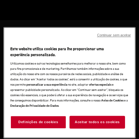
LAMENTAMOS, MAS
Continuar sem aceitar
NÃO FOI POSSÍVEL
Este website utiliza cookies para lhe proporcionar uma
experiência personalizada.
ENCONTRAR A PÁGINA
Utilizamos cookies e outras tecnologias semelhantes para melhorar o nosso site, bem como
QUE PROCURA.
para fins promocionais e de marketing. Partilhamos também informações sobre a sua
utilização do nosso site com os nossos parceiros de redes sociais, publicidade e análise de
dados. Ao clicar em "Aceitar todos os cookies”, está a consentir a utilização de cookies, o que
nos permite
no site, adaptar
e
personalizar a sua experiência
ofertas especiais
Experimente a
nossa pesquisa
para encontrar o
apresentar publicidade personalizada. Ao clicar em “Continuar sem aceitar”, bloqueia os
que procura.
cookies não essenciais, o que poderá afetar a sua experiência de navegação e os serviços que
lhe conseguimos disponibilizar. Para mais informações, consulte o nosso
e a
Aviso de Cookies
Se procura ajuda para um produto que possua,
.
Declaração de Privacidade de Dados
pode encontrar apoio na secção do
Serviço de
Apoio ao Cliente
.
Definições de cookies
Aceitar todos os cookies