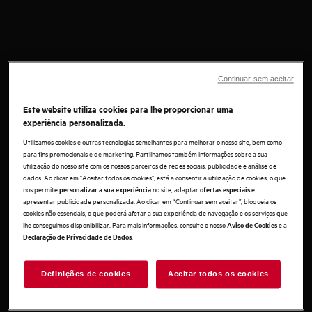
Continuar sem aceitar
Este website utiliza cookies para lhe proporcionar uma
experiência personalizada.
Utilizamos cookies e outras tecnologias semelhantes para melhorar o nosso site, bem como
para fins promocionais e de marketing. Partilhamos também informações sobre a sua
utilização do nosso site com os nossos parceiros de redes sociais, publicidade e análise de
dados. Ao clicar em "Aceitar todos os cookies”, está a consentir a utilização de cookies, o que
nos permite
no site, adaptar
e
personalizar a sua experiência
ofertas especiais
apresentar publicidade personalizada. Ao clicar em “Continuar sem aceitar”, bloqueia os
cookies não essenciais, o que poderá afetar a sua experiência de navegação e os serviços que
lhe conseguimos disponibilizar. Para mais informações, consulte o nosso
e a
Aviso de Cookies
.
Declaração de Privacidade de Dados
Definições de cookies
Aceitar todos os cookies