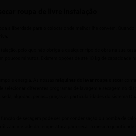
car roupa de livre instalação
toda a liberdade para o colocar onde melhor lhe convém. Quando 
iva.
stalação, pelo que não obriga a qualquer tipo de obra na sua casa
m poucos minutos. Existem opções de até 10 kg de capacidade 
empo e energia. As nossas
máquinas de lavar roupa e secar
conta
de selecionar diferentes programas de lavagem e secagem no disp
, seda, algodão, penas... graças às particularidades do sistema
a função de secagem pode ser por condensação ou bomba de calor.
 utilizam metade da temperatura para secar a mesma quantidade