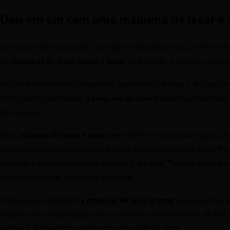
Dois em um com uma máquina de lavar e se
Um único eletrodoméstico que faz o trabalho de dois e oferece 
as
máquinas de lavar roupa e secar
da AEG são a melhor alternat
São eletrodomésticos elegantes, fabricados em inox e de livre in
necessários para deixar a
máquina de lavar e secar
operacional e
de secagem.
Uma
máquina de lavar e secar
permite-lhe economizar espaço, t
automaticamente o consumo às características de cada ciclo. Po
oferecer à sua roupa um tratamento à medida. Tecidos delicados
características de cada ciclo de roupa.
Consoante o modelo da
máquina de lavar e secar
que escolher, 
superior em comparação com os sistemas convencionais, já que
gerada é diretamente evacuada pela saída de água.