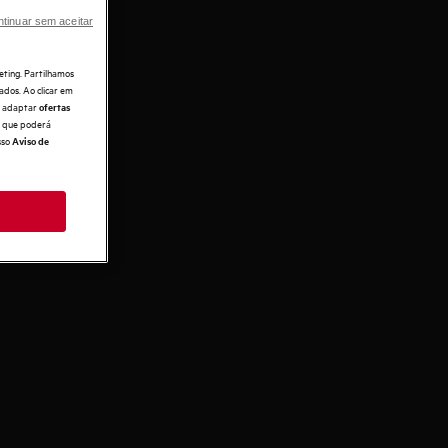
tinuar sem aceitar
eting. Partilhamos
ados. Ao clicar em
e, adaptar
ofertas
 o que poderá
sso
Aviso de