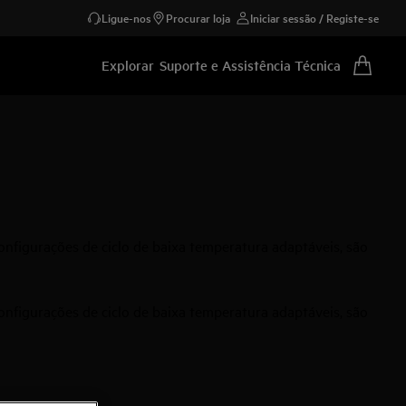
Ligue-nos
Procurar loja
Iniciar sessão / Registe-se
Explorar
Suporte e Assistência Técnica
onfigurações de ciclo de baixa temperatura adaptáveis, são
onfigurações de ciclo de baixa temperatura adaptáveis, são