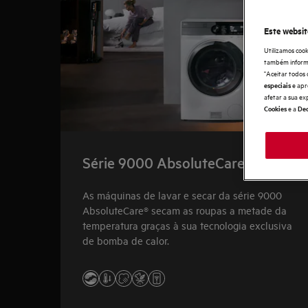
Este websit
Utilizamos cook
também informaç
"Aceitar todos 
e apr
especiais
afetar a sua ex
e a
Cookies
Dec
Série 9000 AbsoluteCare®
As máquinas de lavar e secar da série 9000
AbsoluteCare® secam as roupas a metade da
temperatura graças à sua tecnologia exclusiva
de bomba de calor.