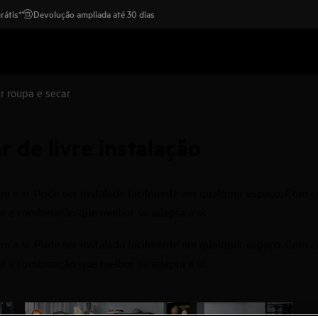
rátis*
Devolução ampliada até 30 dias
r roupa e secar
 de livre instalação
m a si. Pode ser instalada facilmente em qualquer espaço. Com c
e a combinação que melhor se adapta a si.
m a si. Pode ser instalada facilmente em qualquer espaço. Com c
e a combinação que melhor se adapta a si.