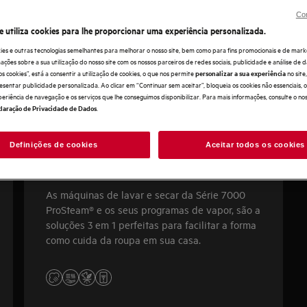
Con
e utiliza cookies para lhe proporcionar uma experiência personalizada.
ies e outras tecnologias semelhantes para melhorar o nosso site, bem como para fins promocionais e de mark
ões sobre a sua utilização do nosso site com os nossos parceiros de redes sociais, publicidade e análise de d
os cookies”, está a consentir a utilização de cookies, o que nos permite
no sit
personalizar a sua experiência
esentar publicidade personalizada. Ao clicar em “Continuar sem aceitar”, bloqueia os cookies não essenciais,
periência de navegação e os serviços que lhe conseguimos disponibilizar. Para mais informações, consulte o no
.
laração de Privacidade de Dados
Definições de cookies
Aceitar todos os cookies
Série 7000 Prosteam®
As máquinas de lavar e secar da Série 7000
ProSteam® e os seus programas de vapor, são a
soluções 3 em 1 perfeitas para facilitar a forma
como cuida da roupa em sua casa.