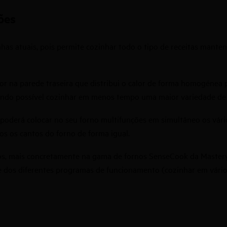
ões
has atuais, pois permite cozinhar todo o tipo de receitas mant
 na parede traseira que distribui o calor de forma homogénea p
ndo possível cozinhar em menos tempo uma maior variedade de al
 poderá colocar no seu forno multifunções em simultâneo os vár
os os cantos do forno de forma igual.
los, mais concretamente na gama de fornos SenseCook da
Master
e dos diferentes programas de funcionamento (cozinhar em vários