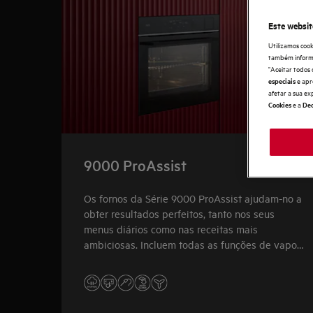
Este websit
Utilizamos cook
também informaç
"Aceitar todos 
e apr
especiais
afetar a sua ex
e a
Cookies
Dec
9000 ProAssist
Os fornos da Série 9000 ProAssist ajudam-no a
obter resultados perfeitos, tanto nos seus
menus diários como nas receitas mais
ambiciosas. Incluem todas as funções de vapor
e a função TasteAssist IA.