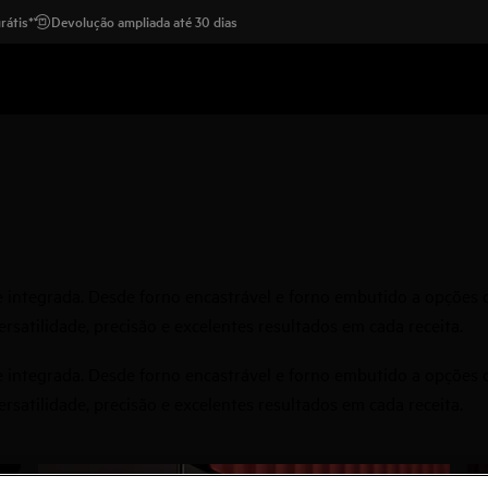
rátis*
Devolução ampliada até 30 dias
 integrada. Desde forno encastrável e forno embutido a opções c
satilidade, precisão e excelentes resultados em cada receita.
 integrada. Desde forno encastrável e forno embutido a opções c
satilidade, precisão e excelentes resultados em cada receita.