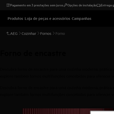
Pagamento em 3 prestações sem juros
Opções de instalação
Entrega g
Produtos
Loja de peças e acessórios
Campanhas
AEG
Cozinhar
Fornos
Forno
Forno de encastre
Descubra forno de encastre para uma cozinha moderna, prática e
explore também fornos multifunções concebidos para oferecer ver
Descubra forno de encastre para uma cozinha moderna, prática e
explore também fornos multifunções concebidos para oferecer ver
0
de
5