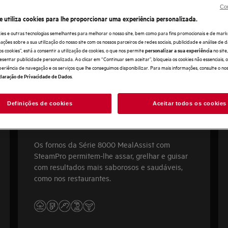
Con
e utiliza cookies para lhe proporcionar uma experiência personalizada.
ies e outras tecnologias semelhantes para melhorar o nosso site, bem como para fins promocionais e de mark
ões sobre a sua utilização do nosso site com os nossos parceiros de redes sociais, publicidade e análise de d
os cookies”, está a consentir a utilização de cookies, o que nos permite
no sit
personalizar a sua experiência
esentar publicidade personalizada. Ao clicar em “Continuar sem aceitar”, bloqueia os cookies não essenciais,
periência de navegação e os serviços que lhe conseguimos disponibilizar. Para mais informações, consulte o no
.
laração de Privacidade de Dados
Definições de cookies
Aceitar todos os cookies
8000 MealAssist
Os fornos da Série 8000 MealAssist com
SteamPro permitem-lhe assar, grelhar e guisar
com resultados mais saborosos e saudáveis,
como nos restaurantes.