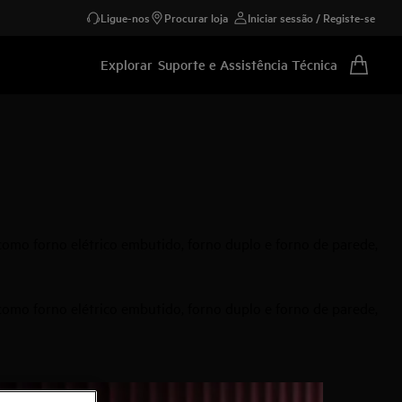
Ligue-nos
Procurar loja
Iniciar sessão / Registe-se
Explorar
Suporte e Assistência Técnica
omo forno elétrico embutido, forno duplo e forno de parede,
omo forno elétrico embutido, forno duplo e forno de parede,