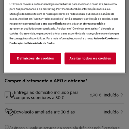
Utilizamos cookies e outras tecnologias semelhantes para melhorar o nosso site, bem como
AZE164
para fins promocionais e de marketing. Partilhamos também informações sobre a sua
Base de carregamento para
utilização do nosso site com os nossos parceiros de redes sociais, publicidade e análise de
dados. Ao clicar em "Aceitar todos os cookies”, está a consentir a utilização de cookies, o que
aspirador vertical S7000
nos permite
no site, adaptar
e
personalizar a sua experiência
ofertas especiais
apresentar publicidade personalizada. Ao clicar em “Continuar sem aceitar”, bloqueia os
0 (0)
cookies não essenciais, o que poderá afetar a sua experiência de navegação e os serviços que
lhe conseguimos disponibilizar. Para mais informações, consulte o nosso
e a
Aviso de Cookies
.
Declaração de Privacidade de Dados
Definições de cookies
Aceitar todos os cookies
Compre diretamente à AEG e obtenha*
Entrega ao domicilío incluído para
6,90 €
Incluído
compras superiores a 50 €
Devolução ampliada até 30 dias
Incluído
As disponibilidade, as serviços e o preço são definidos pela Electrolux e