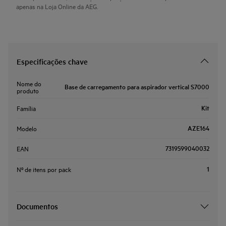
apenas na Loja Online da AEG.
Especificações chave
Nome do
Base de carregamento para aspirador vertical S7000
produto
Kit
Família
AZE164
Modelo
7319599040032
EAN
1
Nº de itens por pack
Documentos