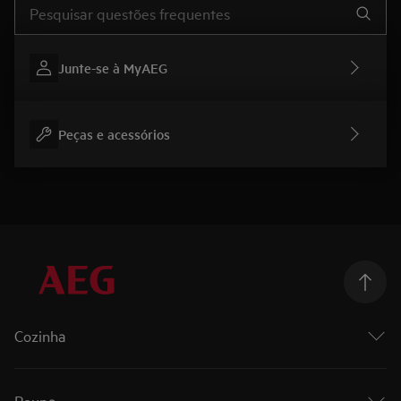
Junte-se à MyAEG
Peças e acessórios
Cozinha
Cozinhar
Fornos
Roupa