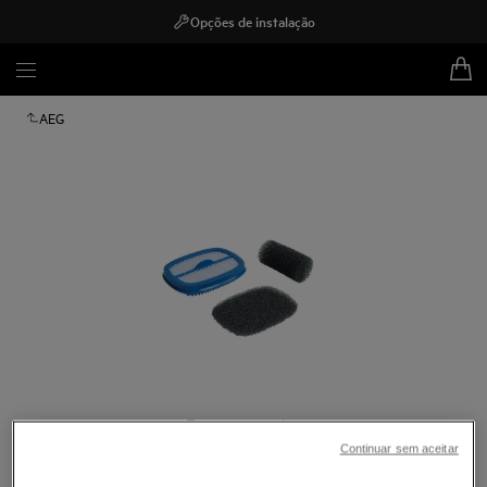
Opções de instalação
AEG
Toque para ampliar
Continuar sem aceitar