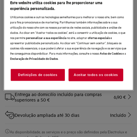
Este website utiliza cookies para lhe proporcionar uma
EF163
experiência personalizada.
Kit de Filtros de Partículas Finas
Utilizamos cookies e outras tecnologias semelhantes para melhorar o nosso site, bem como
para Aspiradores Wet & Dry
para fins promocionais e de marketing. Partilhamos também informações sobre a sua
utilização do nosso site com os nossos parceiros de redes sociais, publicidade e análise de
0 (0)
dados. Ao clicar em "Aceitar todos os cookies”, está a consentir a utilização de cookies, o que
Benefícios
nos permite
no site, adaptar
e
personalizar a sua experiência
ofertas especiais
apresentar publicidade personalizada. Ao clicar em “Continuar sem aceitar”, bloqueia os
Filtragem ideal com fluxo de ar máximo. Proteção contra partículas de pó.
cookies não essenciais, o que poderá afetar a sua experiência de navegação e os serviços que
lhe conseguimos disponibilizar. Para mais informações, consulte o nosso
e a
Aviso de Cookies
.
Declaração de Privacidade de Dados
Definições de cookies
Aceitar todos os cookies
Compre diretamente à AEG e obtenha*
Entrega ao domicilío incluído para compras
6,90 €
superiores a 50 €
Devolução ampliada até 30 dias
Incluído
As disponibilidade, as serviços e o preço são definidos pela Electrolux e
apenas na Loja Online da AEG.