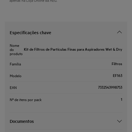
Especificações chave
Nome
Kit de Filtros de Partículas Finas para Aspiradores Wet & Dry
do
produto
Filtros
Família
EF163
Modelo
7332543998753
EAN
1
Nº de itens por pack
Documentos