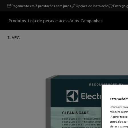
Pagamento em 3 prestações sem juros
Opções de instalação
Entrega g
Produtos
Loja de peças e acessórios
Campanhas
AEG
Este websit
Utilizamos cook
também informaç
"Aceitar todos 
e apr
especiais
afetar a sua ex