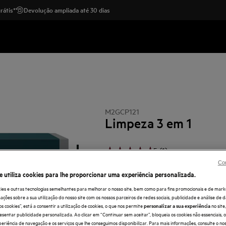
rátis*
Devolução ampliada até 30 dias
M2GCP121
Limpeza 3 em 1
5 (1)
Benefícios
Con
O Clean & Care 3 em 1 é ideal para desengor
e utiliza cookies para lhe proporcionar uma experiência personalizada.
Elimina odores desagradáveis e remove o c
ies e outras tecnologias semelhantes para melhorar o nosso site, bem como para fins promocionais e de mark
ões sobre a sua utilização do nosso site com os nossos parceiros de redes sociais, publicidade e análise de d
os cookies”, está a consentir a utilização de cookies, o que nos permite
no sit
personalizar a sua experiência
esentar publicidade personalizada. Ao clicar em “Continuar sem aceitar”, bloqueia os cookies não essenciais,
periência de navegação e os serviços que lhe conseguimos disponibilizar. Para mais informações, consulte o no