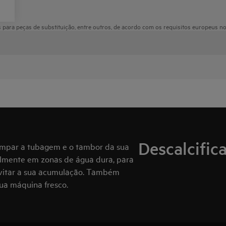
para peças de substituição, entre outros, de acordo com os requisitos europeus n
Descalcific
limpar a tubagem e o tambor da sua
almente em zonas de água dura, para
 evitar a sua acumulação. Também
ua máquina fresco.