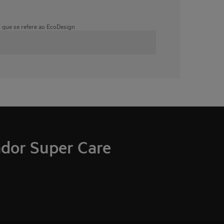
o que se refere ao EcoDesign
ador Super Care