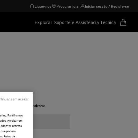
Ligue-nos
Procurar loja
Iniciar sessão / Registe-se
Explorar
Suporte e Assistência Técnica
tinuar sem aceitar
durar e eliminar o calcário
alcário
eting. Partilhamos
ados. Ao clicar em
e, adaptar
ofertas
 o que poderá
sso
Aviso de