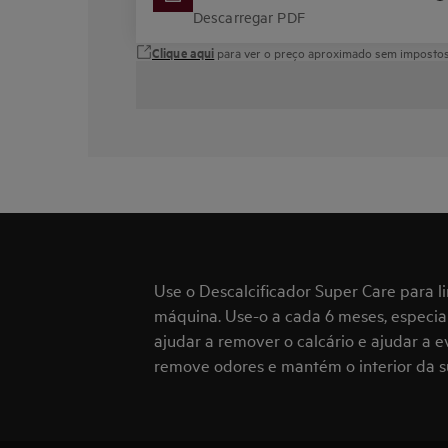
Descarregar PDF
Clique aqui
para ver o preço aproximado sem impostos 
Use o Descalcificador Super Care para 
máquina. Use-o a cada 6 meses, especi
ajudar a remover o calcário e ajudar a
remove odores e mantém o interior da s