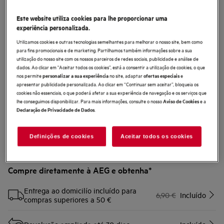
M2CKCF17C
Este website utiliza cookies para lhe proporcionar uma
Kit de meio cano
experiência personalizada.
Utilizamos cookies e outras tecnologias semelhantes para melhorar o nosso site, bem como
0 (0)
para fins promocionais e de marketing. Partilhamos também informações sobre a sua
utilização do nosso site com os nossos parceiros de redes sociais, publicidade e análise de
Benefícios
dados. Ao clicar em "Aceitar todos os cookies”, está a consentir a utilização de cookies, o que
Kits de Instalação para Exaustores & Extratores
nos permite
no site, adaptar
e
personalizar a sua experiência
ofertas especiais
Fácil de usar, diversos tamanhos para exaustores e extratores
apresentar publicidade personalizada. Ao clicar em “Continuar sem aceitar”, bloqueia os
cookies não essenciais, o que poderá afetar a sua experiência de navegação e os serviços que
lhe conseguimos disponibilizar. Para mais informações, consulte o nosso
e a
Aviso de Cookies
.
Declaração de Privacidade de Dados
Definições de cookies
Aceitar todos os cookies
Compre diretamente à AEG e obtenha*
Entrega ao domicilío incluído para
6,90 €
Incluído
compras superiores a 50 €