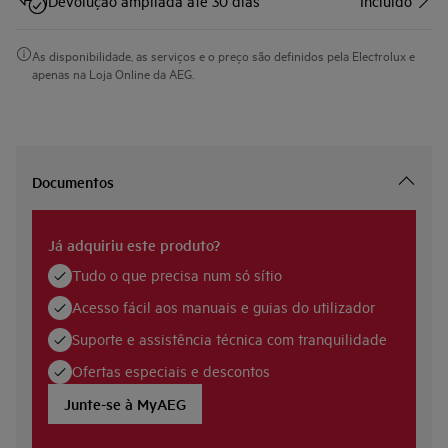
Devolução ampliada até 30 dias
Incluído
As disponibilidade, as serviços e o preço são definidos pela Electrolux e
apenas na Loja Online da AEG.
Documentos
Já adquiriu este produto?
Tudo o que precisa num só sítio
Acesso fácil aos manuais e guias do utilizador
Suporte e assistência técnica com tranquilidade
Ofertas especiais e descontos
Junte-se à MyAEG