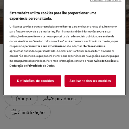
Saldos de Verão
Continuar sem aceitar
Este website utiliza cookies para lhe proporcionar uma
Ver ofertas
experiência personalizada.
Utilizamos cookies e outras tecnologias semelhantes para melhorar o nosso site, bem como
para fins promocionais e de marketing. Partilhamos também informações sobre a sua
utilização do nosso site com os nossos parceiros de redes sociais, publicidade e análise de
dados. Ao clicar em "Aceitar todos os cookies”, está a consentir a utilização de cookies, o que
nos permite
no site, adaptar
e
personalizar a sua experiência
ofertas especiais
apresentar publicidade personalizada. Ao clicar em “Continuar sem aceitar”, bloqueia os
cookies não essenciais, o que poderá afetar a sua experiência de navegação e os serviços que
lhe conseguimos disponibilizar. Para mais informações, consulte o nosso
e a
Aviso de Cookies
Comprar por categoria
.
Declaração de Privacidade de Dados
Definições de cookies
Aceitar todos os cookies
Saldos de Verão
Cozinhar
Frio
Roupa
Aspiradores
Climatização