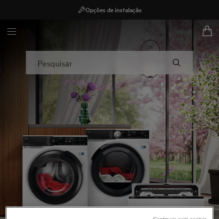
Opções de instalação
AEG - Hero Block
Pesquisar
Até -58 %!