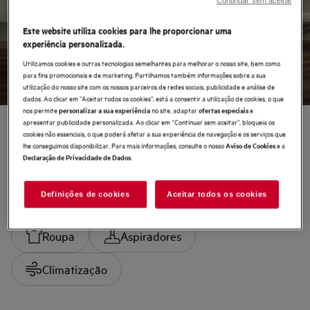
Saldos de Verão
Continuar sem aceitar
Este website utiliza cookies para lhe proporcionar uma
Ver ofertas
experiência personalizada.
Utilizamos cookies e outras tecnologias semelhantes para melhorar o nosso site, bem como
para fins promocionais e de marketing. Partilhamos também informações sobre a sua
utilização do nosso site com os nossos parceiros de redes sociais, publicidade e análise de
dados. Ao clicar em "Aceitar todos os cookies”, está a consentir a utilização de cookies, o que
nos permite
no site, adaptar
e
personalizar a sua experiência
ofertas especiais
apresentar publicidade personalizada. Ao clicar em “Continuar sem aceitar”, bloqueia os
cookies não essenciais, o que poderá afetar a sua experiência de navegação e os serviços que
lhe conseguimos disponibilizar. Para mais informações, consulte o nosso
e a
Aviso de Cookies
Comprar por categoria
.
Declaração de Privacidade de Dados
Definições de cookies
Aceitar todos os cookies
Saldos de Verão
Cozinhar
Frio
Roupa
Aspiradores
Climatização