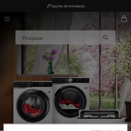
Opções de instalação
AEG - Hero Block
Pesquisar
Até -58 %!